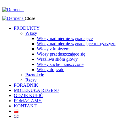
Close
PRODUKTY
Włosy
Włosy nadmiernie wypadające
Włosy nadmiernie wypadające u mężczyzn
Włosy z łupieżem
Włosy przetłuszczające się
Wrażliwa skóra głowy
Włosy suche i zniszczone
Włosy dojrzałe
Paznokcie
Rzęsy
PORADNIK
MOLEKUŁA REGEN7
GDZIE KUPIĆ
POMAGAMY
KONTAKT