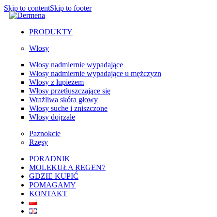
Skip to content
Skip to footer
PRODUKTY
Włosy
Włosy nadmiernie wypadające
Włosy nadmiernie wypadające u mężczyzn
Włosy z łupieżem
Włosy przetłuszczające się
Wrażliwa skóra głowy
Włosy suche i zniszczone
Włosy dojrzałe
Paznokcie
Rzęsy
PORADNIK
MOLEKUŁA REGEN7
GDZIE KUPIĆ
POMAGAMY
KONTAKT